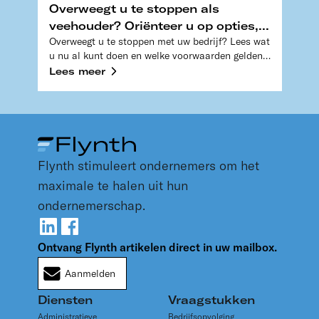
Overweegt u te stoppen als
veehouder? Oriënteer u op opties,
Overweegt u te stoppen met uw bedrijf? Lees wat
zoals de Vbr
u nu al kunt doen en welke voorwaarden gelden
voor de Vbr. Zo bent u goed voorbereid.
Lees meer
Flynth stimuleert ondernemers om het
maximale te halen uit hun
ondernemerschap.
Ontvang Flynth artikelen direct in uw mailbox.
Aanmelden
Diensten
Vraagstukken
Administratieve
Bedrijfsopvolging