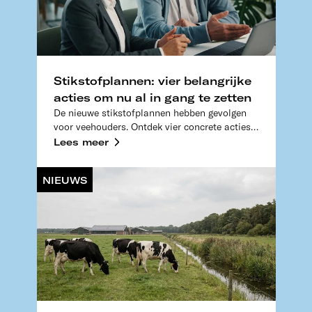
Stikstofplannen: vier belangrijke
acties om nu al in gang te zetten
De nieuwe stikstofplannen hebben gevolgen
voor veehouders. Ontdek vier concrete acties
rond PAS, monomestvergisting en
Lees meer
gebiedsaanpakken.
NIEUWS