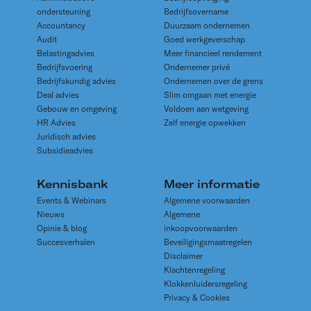
ondersteuning
Bedrijfsovername
Accountancy
Duurzaam ondernemen
Audit
Goed werkgeverschap
Belastingadvies
Meer financieel rendement
Bedrijfsvoering
Ondernemer privé
Bedrijfskundig advies
Ondernemen over de grens
Deal advies
Slim omgaan met energie
Gebouw en omgeving
Voldoen aan wetgeving
HR Advies
Zelf energie opwekken
Juridisch advies
Subsidieadvies
Kennisbank
Meer informatie
Events & Webinars
Algemene voorwaarden
Nieuws
Algemene
Opinie & blog
inkoopvoorwaarden
Succesverhalen
Beveiligingsmaatregelen
Disclaimer
Klachtenregeling
Klokkenluidersregeling
Privacy & Cookies