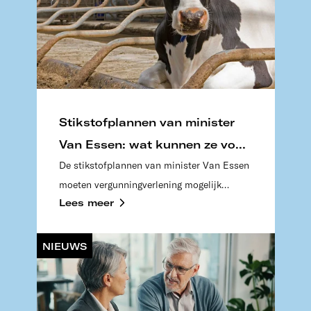
Stikstofplannen van minister
Van Essen: wat kunnen ze voor
De stikstofplannen van minister Van Essen
u inhouden?
moeten vergunningverlening mogelijk
Lees meer
maken. Lees wat de gevolgen zijn voor
veehouders en hun bedrijf.
NIEUWS