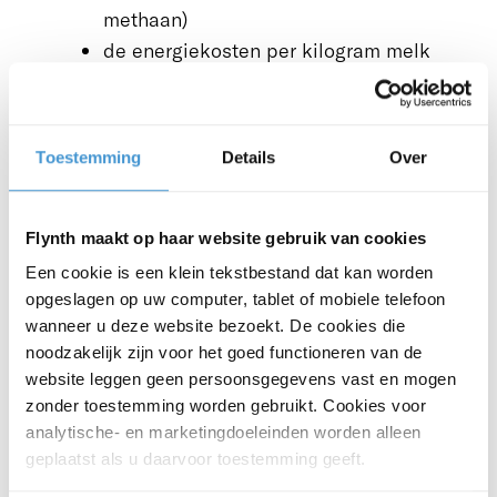
methaan)
de energiekosten per kilogram melk
omlaag brengen
duurzame energie produceren
Toestemming
Details
Over
Wij ondersteunen u op verschillende
manieren om met die vraagstukken om te
gaan. We hebben bijvoorbeeld al veel
Flynth maakt op haar website gebruik van cookies
innovatieve projecten op weg geholpen.
Een cookie is een klein tekstbestand dat kan worden
Denk aan stalconcepten en stalinrichting,
opgeslagen op uw computer, tablet of mobiele telefoon
wanneer u deze website bezoekt. De cookies die
mestverwerking en duurzame energie.
noodzakelijk zijn voor het goed functioneren van de
Ook geven wij begeleiding aan
website leggen geen persoonsgegevens vast en mogen
samenwerkingsprojecten en
zonder toestemming worden gebruikt. Cookies voor
kennisontwikkeling.
analytische- en marketingdoeleinden worden alleen
geplaatst als u daarvoor toestemming geeft.