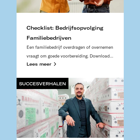
Checklist: Bedrijfsopvolging
Familiebedrijven
Een familiebedrijf overdragen of overnemen
vraagt om goede voorbereiding. Download
Lees meer
de checklist en krijg inzicht in de
belangrijkste stappen en aandachtspunten.
SUCCESVERHALEN