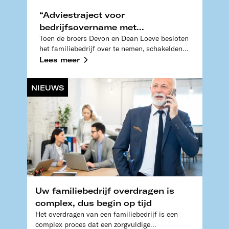
“Adviestraject voor
bedrijfsovername met
Toen de broers Devon en Dean Loeve besloten
financieringsadvies van Flynth
het familiebedrijf over te nemen, schakelden
geeft rust”
ze direct de hulp in van Flynth. De keuze voor
Lees meer
Flynth was voor hen logisch, omdat ze voor
andere diensten ook gebruikmaken van Flynth,
NIEUWS
zoals accountancy en loonadministratie. De
specialisten van Flynth legden de basis voor
een scherpe financiering voor de overname.
Uw familiebedrijf overdragen is
complex, dus begin op tijd
Het overdragen van een familiebedrijf is een
complex proces dat een zorgvuldige