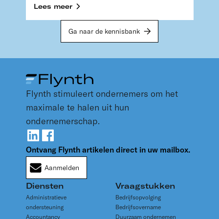
voorbereiding en de nodige aandacht vraagt.
Lees meer
Begin op tijd, zodat u samen met alle
betrokkenen de juiste overwegingen en afspraken
Ga naar de kennisbank
kunt maken.
Flynth stimuleert ondernemers om het
maximale te halen uit hun
ondernemerschap.
Ontvang Flynth artikelen direct in uw mailbox.
Aanmelden
Diensten
Vraagstukken
Administratieve
Bedrijfsopvolging
ondersteuning
Bedrijfsovername
Accountancy
Duurzaam ondernemen