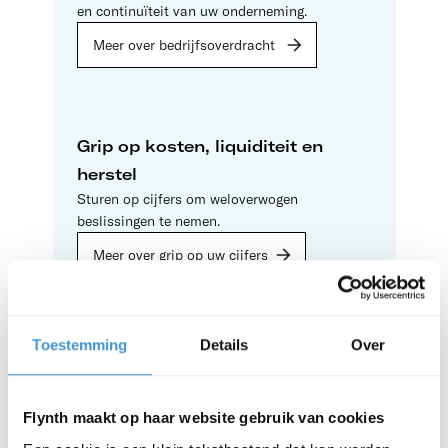
en continuïteit van uw onderneming.
Meer over bedrijfsoverdracht
Grip op kosten, liquiditeit en
herstel
Sturen op cijfers om weloverwogen
beslissingen te nemen.
Meer over grip op uw cijfers
Toestemming
Details
Over
Doe uw voordeel met
bedrijfskundig advies
Flynth maakt op haar website gebruik van cookies
Dit levert het u bijvoorbeeld op: