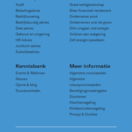
Audit
Goed werkgeverschap
Belastingadvies
Meer financieel rendement
Bedrijfsvoering
Ondernemer privé
Bedrijfskundig advies
Ondernemen over de grens
Deal advies
Slim omgaan met energie
Gebouw en omgeving
Voldoen aan wetgeving
HR Advies
Zelf energie opwekken
Juridisch advies
Subsidieadvies
Kennisbank
Meer informatie
Events & Webinars
Algemene voorwaarden
Nieuws
Algemene
Opinie & blog
inkoopvoorwaarden
Succesverhalen
Beveiligingsmaatregelen
Disclaimer
Klachtenregeling
Klokkenluidersregeling
Privacy & Cookies