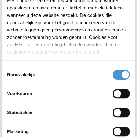
Een cookie is een klein tekstbestand dat kan worden
opgeslagen op uw computer, tablet of mobiele telefoon
Advies hoe uw bedrijfsstrategie kan
wanneer u deze website bezoekt. De cookies die
aansluiten op trends en
noodzakelijk zijn voor het goed functioneren van de
ontwikkelingen in uw markt
website leggen geen persoonsgegevens vast en mogen
De juiste groeistrategie, passend bij
zonder toestemming worden gebruikt. Cookies voor
analytische- en marketingdoeleinden worden alleen
uw (nieuwe) bedrijfsstrategie
geplaatst als u daarvoor toestemming geeft.
Inzicht in uw persoonlijke drijfveren
en motivatie
Toestemmingsselectie
Een toekomstbestendige strategie,
Noodzakelijk
die aansluit op ambities van
management en medewerkers
Voorkeuren
Inzicht in nieuwe kansen: denk aan
nieuwe markten, klantsegmenten en
Statistieken
prijsstrategie of interne
kostenbeheersing
Heldere keuzes, kosten en
Marketing