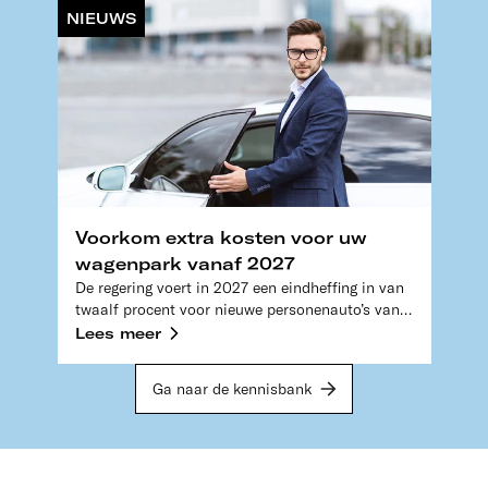
NIEUWS
Voorkom extra kosten voor uw
wagenpark vanaf 2027
De regering voert in 2027 een eindheffing in van
twaalf procent voor nieuwe personenauto’s van
de zaak met een verbrandingsmotor. Daaronder
Lees meer
vallen ook hybride aangedreven personenauto’s.
De werkgever betaalt deze eindheffing via de
Ga naar de kennisbank
loonbelasting. We zetten op een rij wat u moet
weten over deze nieuwe regeling.