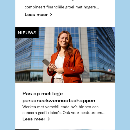
combineert financiële groei met hogere
Lees meer
medewerkerstevredenheid en stabiele
formatie.
NIEUWS
Pas op met lege
personeelsvennootschappen
Werken met verschillende bv’s binnen een
concern geeft risico’s. Ook voor bestuurders
persoonlijk. Met een casus laten we zien wat
Lees meer
er mis kan gaan.