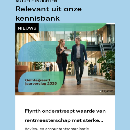
ACTUELE INZICHTEN
Relevant uit onze
kennisbank
NIEUWS
Flynth onderstreept waarde van
rentmeesterschap met sterke
Advies- en accountantsorganisatie
resultaten