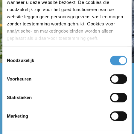
wanneer u deze website bezoekt. De cookies die
noodzakelijk zijn voor het goed functioneren van de
website leggen geen persoonsgegevens vast en mogen
zonder toestemming worden gebruikt. Cookies voor
analytische- en marketingdoeleinden worden alleen
geplaatst als u daarvoor toestemming geeft.
Toestemmingsselectie
Noodzakelijk
Voorkeuren
KLAAR VOOR DE VOLGENDE STAP?
Ontdek hoe wij u
ondersteunen bij ...
Statistieken
Controle van uw jaarrekening
Marketing