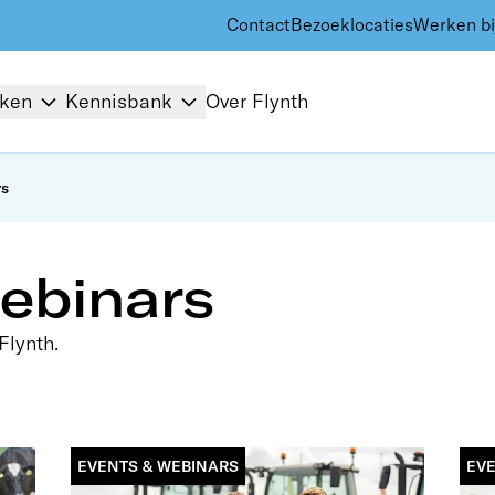
Contact
Bezoeklocaties
Werken bi
kken
Kennisbank
Over Flynth
rs
ebinars
Flynth.
EVENTS & WEBINARS
EVE