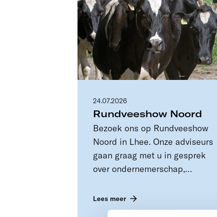
24.07.2026
Rundveeshow Noord
Bezoek ons op Rundveeshow
Noord in Lhee. Onze adviseurs
gaan graag met u in gesprek
over ondernemerschap,
bedrijfsontwikkeling en de
toekomst van uw bedrijf.
Lees meer