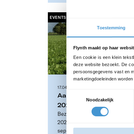
EVENTS & WEBINARS
Toestemming
Flynth maakt op haar websit
Een cookie is een klein teks
deze website bezoekt. De coo
persoonsgegevens vast en m
marketingdoeleinden worden a
17.04.2026
Toestemmingsselectie
Aardappeldemodag
Noodzakelijk
2026 (25 jaar) |
Bezoek de Aardappeldemodag
Ontmoet Flynth in
2026 (jubileumeditie) op 2
Westmaas
september in Westmaas.