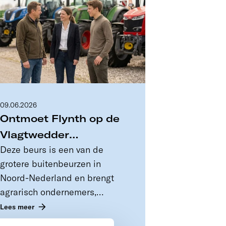
09.06.2026
Ontmoet Flynth op de
Vlagtwedder
Deze beurs is een van de
Landbouwbeurs 2026
grotere buitenbeurzen in
Noord-Nederland en brengt
agrarisch ondernemers,
leveranciers en adviseurs
Lees meer
samen.