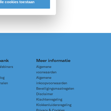
lle cookies toestaan
bank
Meer informatie
Webinars
Algemene
voorwaarden
log
Algemene
halen
inkoopvoorwaarden
Beveiligingsmaatregelen
Disclaimer
Klachtenregeling
Klokkenluidersregeling
Privacy & Cookies