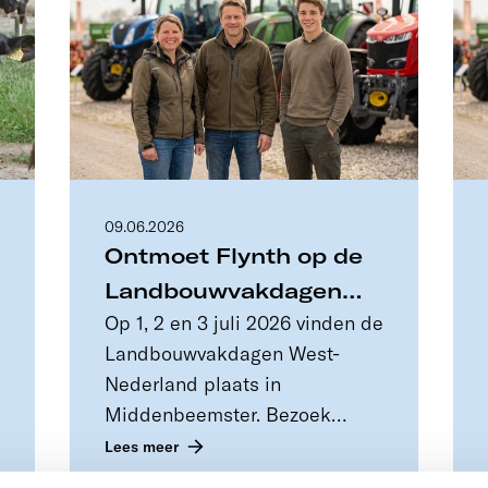
09.06.2026
Ontmoet Flynth op de
Landbouwvakdagen
Op 1, 2 en 3 juli 2026 vinden de
West-Nederland 2026
Landbouwvakdagen West-
Nederland plaats in
Middenbeemster. Bezoek
Flynth op de
Lees meer
Landbouwvakdagen West-