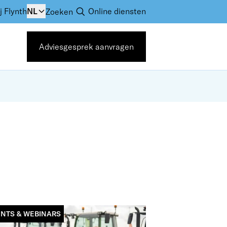
j Flynth
NL
Online diensten
Zoeken
Adviesgesprek aanvragen
NTS & WEBINARS