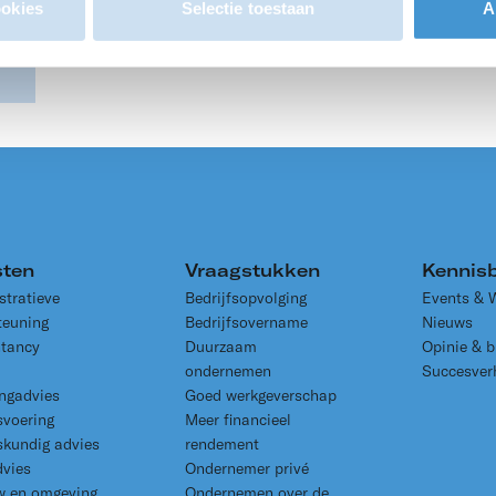
ookies
Selectie toestaan
A
sten
Vraagstukken
Kennis
stratieve
Bedrijfsopvolging
Events & 
teuning
Bedrijfsovername
Nieuws
tancy
Duurzaam
Opinie & b
ondernemen
Succesver
ingadvies
Goed werkgeverschap
svoering
Meer financieel
skundig advies
rendement
dvies
Ondernemer privé
 en omgeving
Ondernemen over de