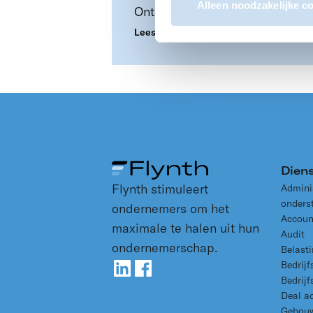
Alleen noodzakelijke c
Ontdek innovaties en
verdieping in de
Lees meer
aardappelteelt.
Dien
Flynth stimuleert
Admini
onders
ondernemers om het
Accoun
maximale te halen uit hun
Audit
ondernemerschap.
Belast
Bedrijf
Bedrijf
Deal a
Gebouw