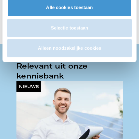
bedrijf.
Alle cookies toestaan
Plan een afspraak
Selectie toestaan
Alleen noodzakelijke cookies
ACTUELE INZICHTEN
Relevant uit onze
kennisbank
NIEUWS