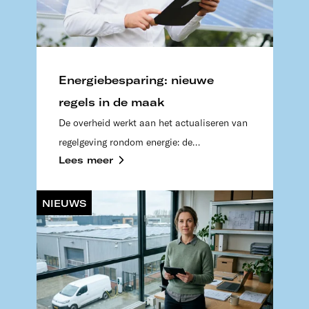
Energiebesparing: nieuwe
regels in de maak
De overheid werkt aan het actualiseren van
regelgeving rondom energie: de
Lees meer
energiebesparingsplicht en EED-richtlijn.
Lees de belangrijkste wijzingen.
NIEUWS