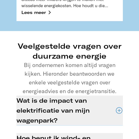
wisselende energiekosten. Hoe houdt u die
kosten in de hand en maakt u de juiste
Lees meer
beslissingen om te verduurzamen?
Veelgestelde vragen over
duurzame energie
Bij ondernemen komen altijd vragen
kijken. Hieronder beantwoorden we
enkele veelgestelde vragen over
energieadvies en de energietransitie.
Wat is de impact van
elektrificatie van mijn
wagenpark?
De elektrificatie van uw wagenpark is waarschijnlijk
verplicht vanaf 2035. De impact is groot. Denk aan
Hoe benut ik wind- en