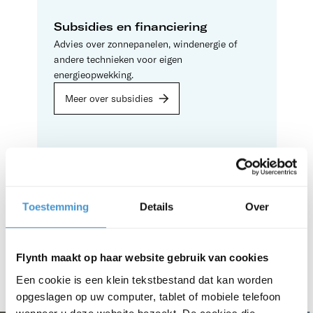
Subsidies en financiering
Advies over zonnepanelen, windenergie of
andere technieken voor eigen
energieopwekking.
Meer over subsidies
Duurzame energieproductie
Advies over zonnepanelen, windenergie of
andere technieken voor eigen
Toestemming
Details
Over
energieopwekking.
Lees meer over zelf energie
produceren
Flynth maakt op haar website gebruik van cookies
Een cookie is een klein tekstbestand dat kan worden
opgeslagen op uw computer, tablet of mobiele telefoon