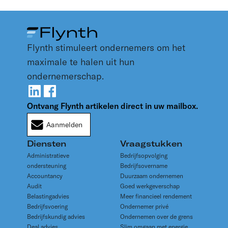
Flynth stimuleert ondernemers om het
maximale te halen uit hun
ondernemerschap.
Ontvang Flynth artikelen direct in uw mailbox.
Aanmelden
Diensten
Vraagstukken
Administratieve
Bedrijfsopvolging
ondersteuning
Bedrijfsovername
Accountancy
Duurzaam ondernemen
Audit
Goed werkgeverschap
Belastingadvies
Meer financieel rendement
Bedrijfsvoering
Ondernemer privé
Bedrijfskundig advies
Ondernemen over de grens
Deal advies
Slim omgaan met energie