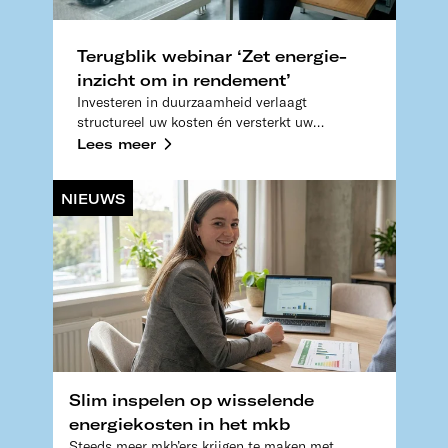
Terugblik webinar ‘Zet energie-
inzicht om in rendement’
Investeren in duurzaamheid verlaagt
structureel uw kosten én versterkt uw
concurrentiepositie. Maar welke
Lees meer
mogelijkheden en subsidies passen bij uw
bedrijf?
NIEUWS
Slim inspelen op wisselende
energiekosten in het mkb
Steeds meer mkb’ers krijgen te maken met