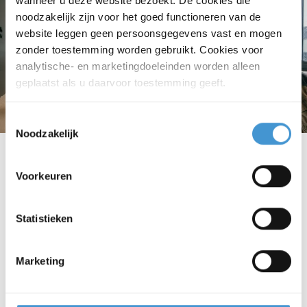
wanneer u deze website bezoekt. De cookies die
noodzakelijk zijn voor het goed functioneren van de
website leggen geen persoonsgegevens vast en mogen
zonder toestemming worden gebruikt. Cookies voor
analytische- en marketingdoeleinden worden alleen
geplaatst als u daarvoor toestemming geeft.
Toestemmingsselectie
Noodzakelijk
Aan de slag met energieadvies?
Ontdek uw kansen in
Voorkeuren
de energietransitie
Wilt u energie besparen, energie
Statistieken
opwekken of investeren in
duurzame technieken? Onze
Marketing
adviseurs helpen u inzicht te krijgen
in de mogelijkheden voor uw