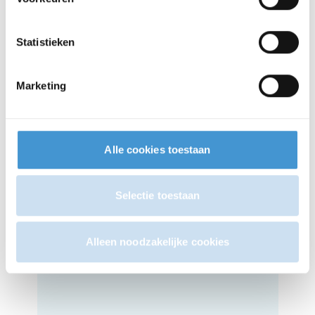
Statistieken
Subsidies en financiering
Marketing
Strategisch advies bij opwek van energie,
opslag en slimme energiesystemen.
Lees meer over subsidies
Alle cookies toestaan
Selectie toestaan
EED Energie-audit
Inzicht in het actuele energieverbruik en de
besparingsmogelijkheden van een bedrijf.
Alleen noodzakelijke cookies
Meer over EED-Energie-audit