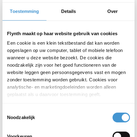
Toestemming
Details
Over
Relevante diensten voor
uw energietransitie
Flynth maakt op haar website gebruik van cookies
De energietransitie kent veel kanten. Van
Een cookie is een klein tekstbestand dat kan worden
opgeslagen op uw computer, tablet of mobiele telefoon
wetgeving tot financiering en rendement.
wanneer u deze website bezoekt. De cookies die
Flynth biedt een samenhangende
noodzakelijk zijn voor het goed functioneren van de
dienstverlening, zodat u geen losse
website leggen geen persoonsgegevens vast en mogen
beslissingen hoeft te nemen, maar werkt
zonder toestemming worden gebruikt. Cookies voor
vanuit één overzicht.
analytische- en marketingdoeleinden worden alleen
geplaatst als u daarvoor toestemming geeft.
Energiebesparingsplicht
Toestemmingsselectie
Inzicht in wat u moet doen om te besparen en
Noodzakelijk
advies hoe u praktisch aan de wettelijke
besparingsplicht voldoet.
Voorkeuren
Meer over de energiebesparingsplicht