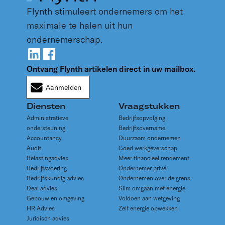
te voorzien. Hiervoor is vaak een grotere
Flynth stimuleert ondernemers om het
netaansluiting nodig. Heeft uw regio te maken met
netcongestie, dan is het wellicht niet mogelijk om die
maximale te halen uit hun
aansluiting te krijgen. Voor elektrificatie hebt u dan
ondernemerschap.
gedetailleerd inzicht nodig in uw toekomstig
energieverbruik én de mogelijkheden van (meer)
duurzame opwek in combinatie met opslag van
Ontvang Flynth artikelen direct in uw mailbox.
energie. Flynth helpt u om dit inzicht te verkrijgen en
Aanmelden
adviseert u over de beste route naar een elektrisch
wagenpark.
Diensten
Vraagstukken
Administratieve
Bedrijfsopvolging
ondersteuning
Bedrijfsovername
Accountancy
Duurzaam ondernemen
Audit
Goed werkgeverschap
Belastingadvies
Meer financieel rendement
Bedrijfsvoering
Ondernemer privé
Bedrijfskundig advies
Ondernemen over de grens
Deal advies
Slim omgaan met energie
Gebouw en omgeving
Voldoen aan wetgeving
HR Advies
Zelf energie opwekken
Juridisch advies