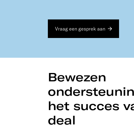
Vraag een gesprek aan
Bewezen
ondersteunin
het succes v
deal