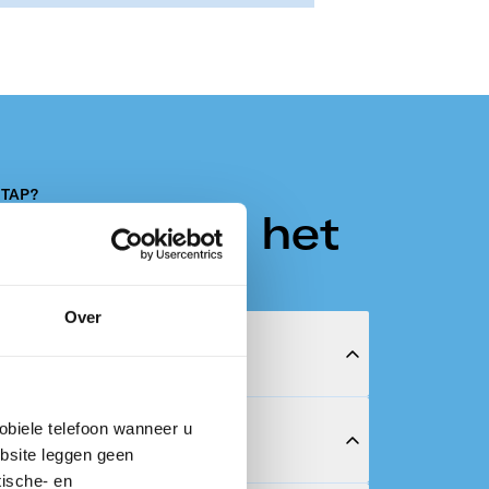
TAP?
 we voor u het
Over
rkopen? Wij ondersteunen u tijdens
obiele telefoon wanneer u
ebsite leggen geen
. We nemen u veel werk uit handen
ische- en