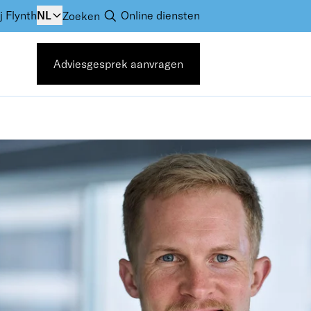
j Flynth
NL
Online diensten
Zoeken
Adviesgesprek aanvragen