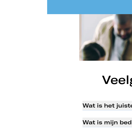
Veel
Wat is het juis
Het juiste moment ha
Wat is mijn bed
groeivooruitzichten
bedrijven het beste
De waarde van uw on