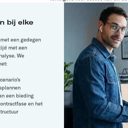
 bij elke
t met een gedegen
tijd met een
analyse. We
et:
cenario’s
gsplannen
an een bieding
ontractfase en het
tructuur