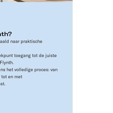
nth?
taald naar praktische
kpunt toegang tot de juiste
Flynth.
ens het volledige proces: van
t tot en met
st.