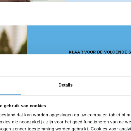
KLAAR VOOR DE VOLGENDE S
Zo maken
verschil
Details
Verkoopbegeleiding
e gebruik van cookies
Wilt u uw onderneming ve
tbestand dat kan worden opgeslagen op uw computer, tablet of m
Aankoopbegeleiding
kies die noodzakelijk zijn voor het goed functioneren van de w
het gehele verkoopproces
ogen zonder toestemming worden gebruikt. Cookies voor analyt