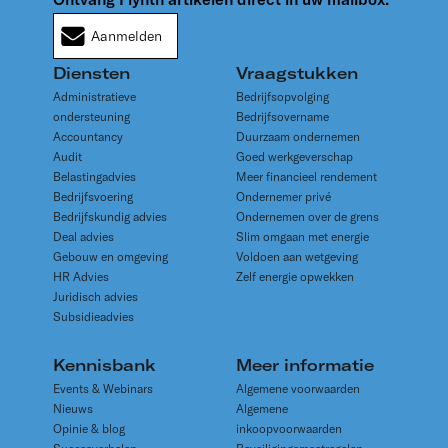
Aanmelden
Diensten
Vraagstukken
Administratieve
Bedrijfsopvolging
ondersteuning
Bedrijfsovername
Accountancy
Duurzaam ondernemen
Audit
Goed werkgeverschap
Belastingadvies
Meer financieel rendement
Bedrijfsvoering
Ondernemer privé
Bedrijfskundig advies
Ondernemen over de grens
Deal advies
Slim omgaan met energie
Gebouw en omgeving
Voldoen aan wetgeving
HR Advies
Zelf energie opwekken
Juridisch advies
Subsidieadvies
Kennisbank
Meer informatie
Events & Webinars
Algemene voorwaarden
Nieuws
Algemene
Opinie & blog
inkoopvoorwaarden