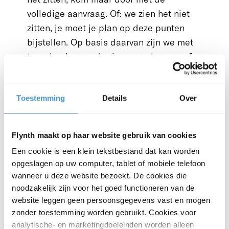
volledige aanvraag. Of: we zien het niet
zitten, je moet je plan op deze punten
bijstellen. Op basis daarvan zijn we met
twee banken verder in gesprek gegaan”,
legt Jakob uit. “Deze stap kwam uit de
koker van Flynth, dit hadden we zelf nooit
Toestemming
Details
Over
bedacht.”
(Nog) niet succesvol
“Ik had natuurlijk gehoopt dat ik kon
Flynth maakt op haar website gebruik van cookies
vertellen dat het advies van Flynth de
Een cookie is een klein tekstbestand dat kan worden
basis was voor de aankoop van onze
opgeslagen op uw computer, tablet of mobiele telefoon
eigen evenementenlocatie. Maar zover is
wanneer u deze website bezoekt. De cookies die
noodzakelijk zijn voor het goed functioneren van de
het niet. Nog niet. Door onzekerheden
website leggen geen persoonsgegevens vast en mogen
rondom de locatie, hebben we besloten
zonder toestemming worden gebruikt. Cookies voor
om ‘pas op de plaats’ te maken”, vertelt
analytische- en marketingdoeleinden worden alleen