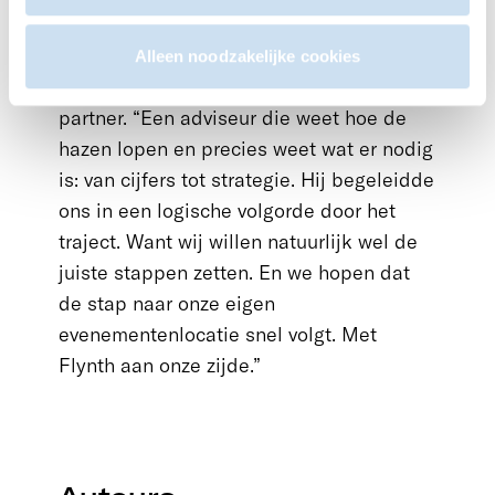
lijnen zijn kort. Dat werkt heel prettig.”
Voor het financieringsadvies voelde Jakob
Alleen noodzakelijke cookies
zich gesteund door een deskundige
partner. “Een adviseur die weet hoe de
hazen lopen en precies weet wat er nodig
is: van cijfers tot strategie. Hij begeleidde
ons in een logische volgorde door het
traject. Want wij willen natuurlijk wel de
juiste stappen zetten. En we hopen dat
de stap naar onze eigen
evenementenlocatie snel volgt. Met
Flynth aan onze zijde.”