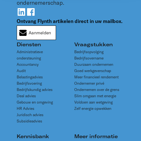
ondernemerschap.
Ontvang Flynth artikelen direct in uw mailbox.
Aanmelden
Diensten
Vraagstukken
Administratieve
Bedrijfsopvolging
ondersteuning
Bedrijfsovername
Accountancy
Duurzaam ondernemen
Audit
Goed werkgeverschap
Belastingadvies
Meer financieel rendement
Bedrijfsvoering
Ondernemer privé
Bedrijfskundig advies
Ondernemen over de grens
Deal advies
Slim omgaan met energie
Gebouw en omgeving
Voldoen aan wetgeving
HR Advies
Zelf energie opwekken
Juridisch advies
Subsidieadvies
Kennisbank
Meer informatie