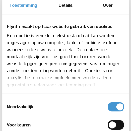
De whitepaper geeft inzicht in de
Toestemming
Details
Over
hoofdlijnen en de gevolgen voor uw
bedrijf en bevat een concreet
Flynth maakt op haar website gebruik van cookies
stappenplan om monomestvergisting
Een cookie is een klein tekstbestand dat kan worden
succesvol in te zetten op uw bedrijf.
opgeslagen op uw computer, tablet of mobiele telefoon
Vraag de whitepaper aan via onderstaand
wanneer u deze website bezoekt. De cookies die
formulier
noodzakelijk zijn voor het goed functioneren van de
Vergunningen en
website leggen geen persoonsgegevens vast en mogen
zonder toestemming worden gebruikt. Cookies voor
locatieontwikkeling
analytische- en marketingdoeleinden worden alleen
Bij monomestvergisting spelen
geplaatst als u daarvoor toestemming geeft.
vergunningen en de inpassing op het erf
een grote rol. Denk aan het bouwblok, de
Toestemmingsselectie
milieuregels en de natuurvergunning. Dit
Noodzakelijk
vraagt om een goede voorbereiding en
duidelijke keuzes vooraf. Onze
Voorkeuren