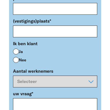
(vestigings)plaats
*
Ik ben klant
Ja
Nee
Aantal werknemers
uw vraag
*