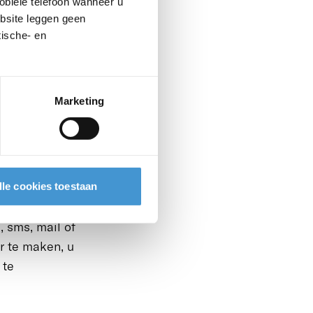
obiele telefoon wanneer u
ebsite leggen geen
ische- en
 Daarvoor
Marketing
igingen zoals
icht of
 Doorloop dan
lle cookies toestaan
tact op met
, sms, mail of
r te maken, u
 te