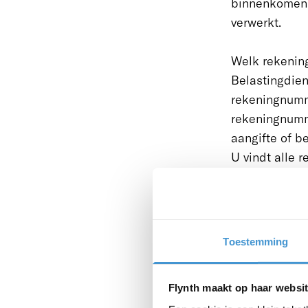
binnenkomen,
verwerkt.
Welk rekening
Belastingdien
rekeningnumm
rekeningnumme
aangifte of b
U vindt alle
Belastingdien
hier
.
Pas het 
Toestemming
een oud 
Controle
een beta
Flynth maakt op haar websit
Betaalt 