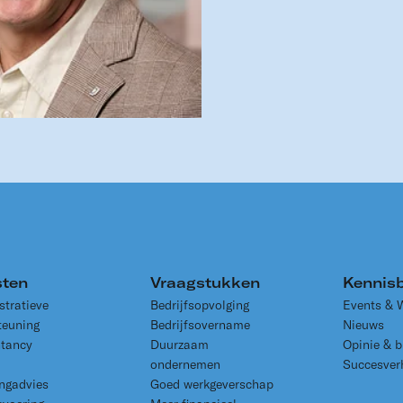
sten
Vraagstukken
Kennis
stratieve
Bedrijfsopvolging
Events & 
teuning
Bedrijfsovername
Nieuws
tancy
Duurzaam
Opinie & b
ondernemen
Succesver
ingadvies
Goed werkgeverschap