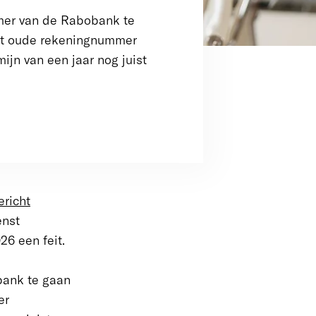
mer van de Rabobank te
het oude rekeningnummer
jn van een jaar nog juist
ericht
enst
26 een feit.
bank te gaan
er