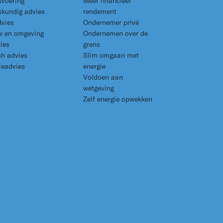
svoering
Meer financieel
skundig advies
rendement
dvies
Ondernemer privé
 en omgeving
Ondernemen over de
ies
grens
ch advies
Slim omgaan met
ieadvies
energie
Voldoen aan
wetgeving
Zelf energie opwekken