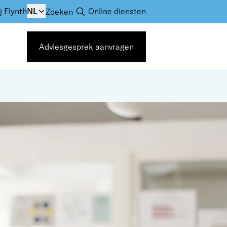
j Flynth
NL
Online diensten
Zoeken
Adviesgesprek aanvragen