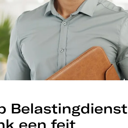
p Belastingdienst
k een feit