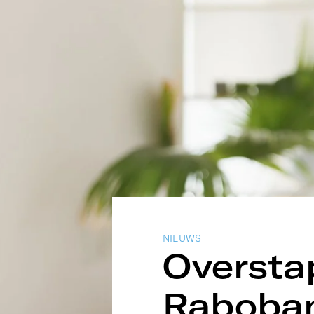
NIEUWS
Oversta
Raboban