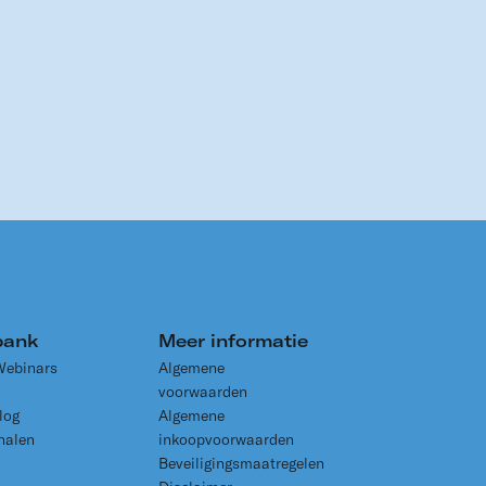
bank
Meer informatie
Webinars
Algemene
voorwaarden
log
Algemene
halen
inkoopvoorwaarden
Beveiligingsmaatregelen