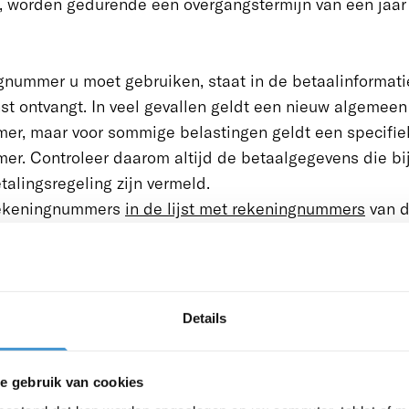
 worden gedurende een overgangstermijn van een jaar 
nummer u moet gebruiken, staat in de betaalinformati
st ontvangt. In veel gevallen geldt een nieuw algemeen
er, maar voor sommige belastingen geldt een specifie
r. Controleer daarom altijd de betaalgegevens die bij
etalingsregeling zijn vermeld.
 rekeningnummers
in de lijst met rekeningnummers
van 
st. De nieuwe rekeningnummers voor zakelijke belastin
rekeningnummer in uw adresboek of betaalprofiel aan 
Details
rekeningnummer van de Belastingdienst in staat.
er of een zelf ingestelde periodieke overboeking, bijvo
lingsregeling, nog naar het juiste rekeningnummer gaa
e gebruik van cookies
u via iDEAL | Wero of automatische incasso via een port