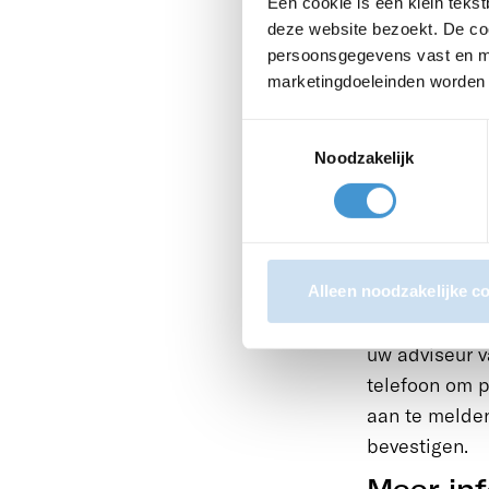
Een cookie is een klein teks
Belastin
deze website bezoekt. De coo
persoonsgegevens vast en m
marketingdoeleinden worden a
ING blij
Het voorgaand
Toestemmingsselectie
blijft ING de 
Noodzakelijk
Pas op 
Let extra goe
deze kunnen w
betaalverzoe
Alleen noodzakelijke c
het stappenpl
uw adviseur v
telefoon om p
aan te melde
bevestigen.
Meer in