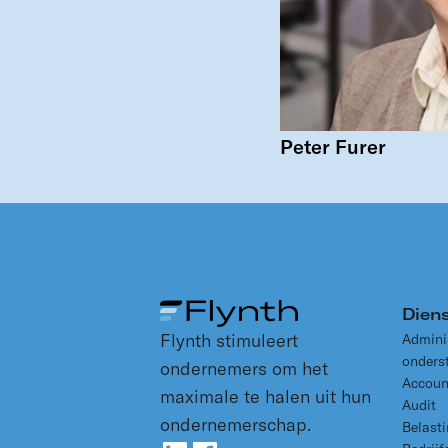
Peter Furer
Dien
Flynth stimuleert
Admini
onders
ondernemers om het
Accoun
maximale te halen uit hun
Audit
ondernemerschap.
Belast