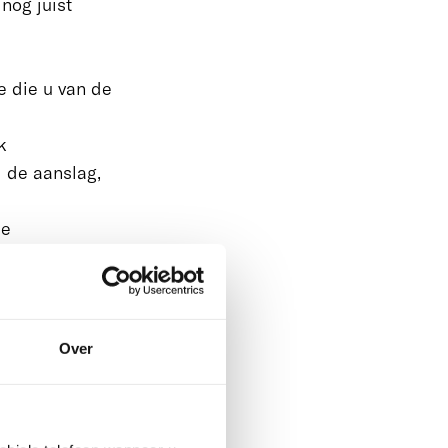
nog juist
e die u van de
k
 de aanslag,
de
gen vindt u
als daar nog
Over
orbeeld voor
t.
aal van de