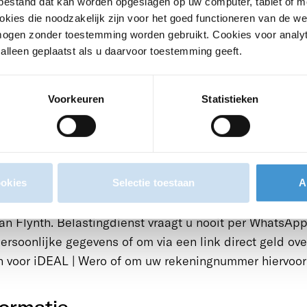
tbestand dat kan worden opgeslagen op uw computer, tablet of m
gdienst, dan hoeft u meestal niets aan te passen.
kies die noodzakelijk zijn voor het goed functioneren van de w
ogen zonder toestemming worden gebruikt. Cookies voor analyt
lleen geplaatst als u daarvoor toestemming geeft.
ft bankier voor de Douane
e geldt niet voor het betalingsverkeer van de Douane.
uitvoerder.
Voorkeuren
Statistieken
voor phishing
d op bij berichten over gewijzigde betaalgegevens. Wijz
orden misbruikt door fraudeurs. Twijfelt u aan een ber
k dat zogenaamd van de Belastingdienst afkomstig is?
ookies
Selectie toestaan
A
an tegen phishing van de Belastingdienst of neem con
an Flynth. Belastingdienst vraagt u nooit per WhatsApp
ersoonlijke gegevens of om via een link direct geld ove
n voor iDEAL | Wero of om uw rekeningnummer hiervoor
formatie