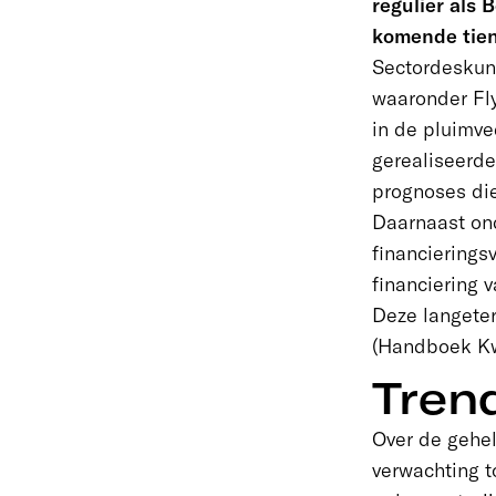
regulier als 
komende tien
Sectordeskun
waaronder Fly
in de pluimve
gerealiseerde
prognoses die
Daarnaast on
financiering
financiering 
Deze langete
(Handboek Kw
Tren
Over de gehel
verwachting 