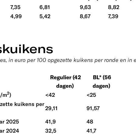
7,35
6,81
9,63
8,82
4,99
5,42
8,67
7,39
skuikens
s, in euro per 100 opgezette kuikens per ronde en in 
Regulier (42
BL* (56
dagen)
dagen)
2
g/m
)
<42
<25
zette kuikens per
29,11
91,57
aar 2025
41,9
48
aar 2024
32,5
41,7