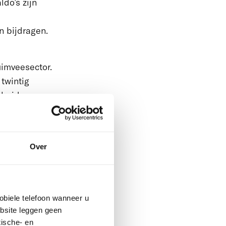
do’s zijn
an bijdragen.
uimveesector.
 twintig
rbeid.
tern salderen)
inder
hten die dit
Over
prijzen zijn
obiele telefoon wanneer u
toe. Daar
ebsite leggen geen
men.
ische- en