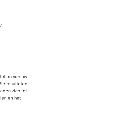
ar
tellen van uw
ële resultaten
leden zich tot
len en het