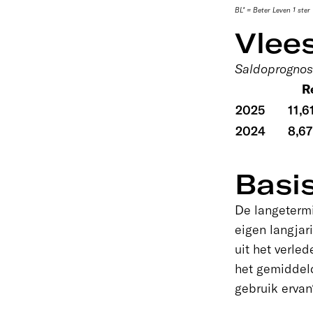
BL* = Beter Leven 1 ster
Vlee
Saldoprognose
R
2025
11,6
2024
8,6
Basi
De langetermi
eigen langjar
uit het verle
het gemiddeld
gebruik ervan