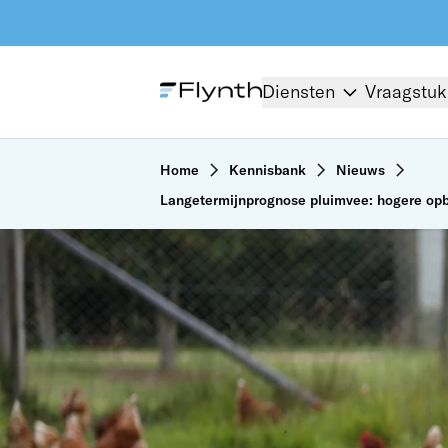
Diensten
Vraagstu
Home
Kennisbank
Nieuws
Langetermijnprognose pluimvee: hogere opb