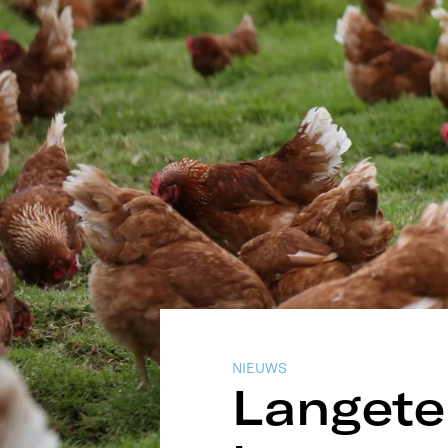
NIEUWS
Langete