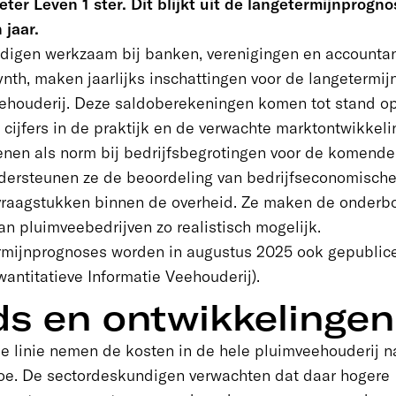
Beter Leven 1 ster. Dit blijkt uit de langetermijnprogn
 jaar.
digen werkzaam bij banken, verenigingen en accounta
nth, maken jaarlijks inschattingen voor de langetermi
ehouderij. Deze saldoberekeningen komen tot stand op
 cijfers in de praktijk en de verwachte marktontwikkel
nen als norm bij bedrijfsbegrotingen voor de komende t
dersteunen ze de beoordeling van bedrijfseconomische
svraagstukken binnen de overheid. Ze maken de onderb
van pluimveebedrijven zo realistisch mogelijk.
rmijnprognoses worden in augustus 2025 ook gepublic
antitatieve Informatie Veehouderij).
ds en ontwikkelinge
e linie nemen de kosten in de hele pluimveehouderij n
toe. De sectordeskundigen verwachten dat daar hogere