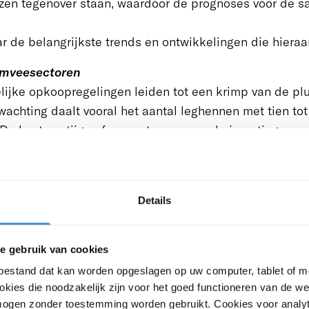
zen tegenover staan, waardoor de prognoses voor de sal
r de belangrijkste trends en ontwikkelingen die hiera
uimveesectoren
lijke opkoopregelingen leiden tot een krimp van de pl
wachting daalt vooral het aantal leghennen met tien tot
 De kosten stijgen fors, met name voor huisvesting en a
ing en uitspraken van de Raad van State (zoals over in
eiden tot verhoging van de kosten. Ook zorgt dit voor m
iteit in de productiekolom. De afroming van productierec
Details
ngevoerd, kan tot extra kosten leiden. De geschatte voer
hoogd.
e gebruik van cookies
nen
tbestand dat kan worden opgeslagen op uw computer, tablet of m
 van opfokhennen neemt bij alle houderijsystemen fors 
kies die noodzakelijk zijn voor het goed functioneren van de w
genover dat de langetermijnopbrengstprijzen ook toene
ogen zonder toestemming worden gebruikt. Cookies voor analyt