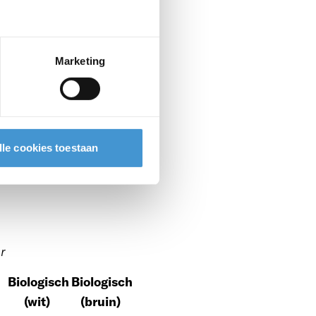
 naar Beter
Marketing
aldo’s. Omdat
. Ook stijgen
lle cookies toestaan
gnose voor
en naar
ar
Biologisch
Biologisch
(wit)
(bruin)