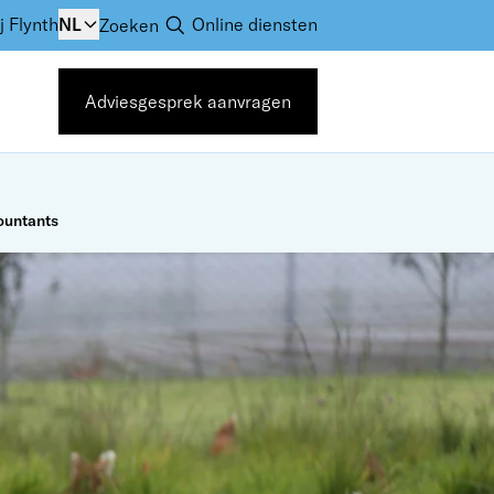
j Flynth
NL
Online diensten
Zoeken
Adviesgesprek aanvragen
ountants