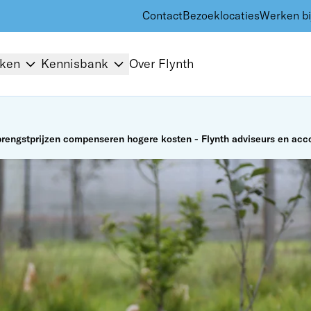
Contact
Bezoeklocaties
Werken bi
kken
Kennisbank
Over Flynth
rengstprijzen compenseren hogere kosten - Flynth adviseurs en acc