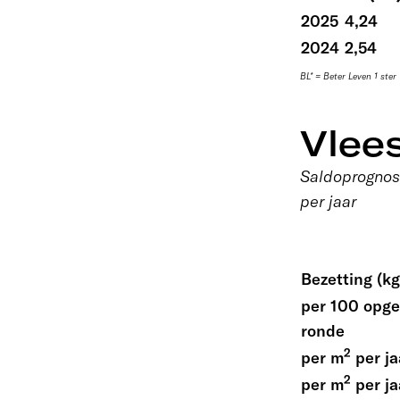
2025
4,24
2024
2,54
BL* = Beter Leven 1 ster
Vlee
Saldoprognose
per jaar
Bezetting (k
per 100 opge
ronde
2
per m
per j
2
per m
per j