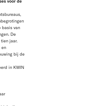
oses voor de
ntsbureaus,
jnbegrotingen
 basis van
ingen. De
ien jaar.
 en
ouwing bij de
eerd in KWIN
n
aar