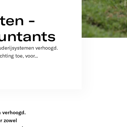
ten -
ountants
ouderijsystemen verhoogd.
ting toe, voor...
n verhoogd.
r zowel