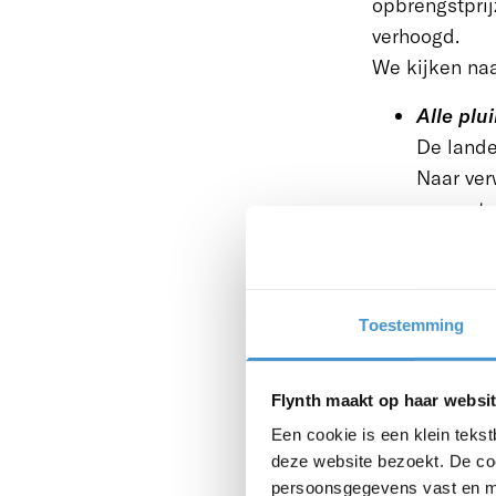
opbrengstprij
verhoogd.
We kijken naa
Alle pl
De lande
Naar ver
procent.
Regelgev
kunnen l
flexibil
Toestemming
jaar is i
niet ver
Flynth maakt op haar websit
Leghen
Een cookie is een klein teks
De prijs
deze website bezoekt. De coo
staat te
persoonsgegevens vast en m