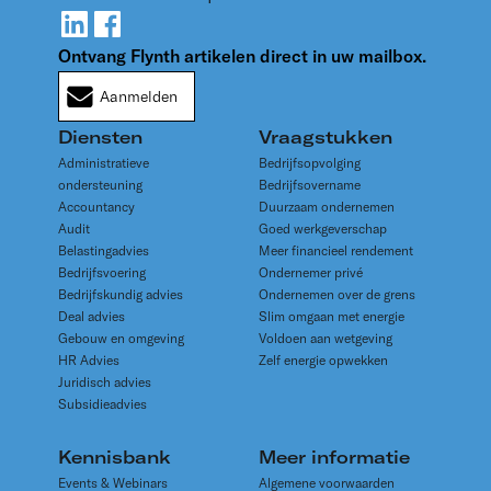
Ontvang Flynth artikelen direct in uw mailbox.
Aanmelden
Diensten
Vraagstukken
Administratieve
Bedrijfsopvolging
ondersteuning
Bedrijfsovername
Accountancy
Duurzaam ondernemen
Audit
Goed werkgeverschap
Belastingadvies
Meer financieel rendement
Bedrijfsvoering
Ondernemer privé
Bedrijfskundig advies
Ondernemen over de grens
Deal advies
Slim omgaan met energie
Gebouw en omgeving
Voldoen aan wetgeving
HR Advies
Zelf energie opwekken
Juridisch advies
Subsidieadvies
Kennisbank
Meer informatie
Events & Webinars
Algemene voorwaarden