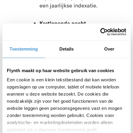
een
jaarlijkse indexatie.
Kortlopende pacht
Deze vervangt de huidige
geliberaliseerde pacht en heeft
een maximale looptijd van
Toestemming
Details
Over
twaalf jaar. Hierbij zal wel
sprake zijn van een wettelijk
Flynth maakt op haar website gebruik van cookies
voorgeschreven
Een cookie is een klein tekstbestand dat kan worden
prijsmechanisme. Hoe langer de
opgeslagen op uw computer, tablet of mobiele telefoon
looptijd, hoe hoger de
wanneer u deze website bezoekt. De cookies die
pachtprijs mag zijn. Het doel is
noodzakelijk zijn voor het goed functioneren van de
om (potentiële) verpachters te
website leggen geen persoonsgegevens vast en mogen
stimuleren contracten voor
zonder toestemming worden gebruikt. Cookies voor
langere tijd af te sluiten. Dit in
analytische- en marketingdoeleinden worden alleen
geplaatst als u daarvoor toestemming geeft.
plaats van de huidige