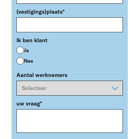
(vestigings)plaats
*
Ik ben klant
Ja
Nee
Aantal werknemers
uw vraag
*