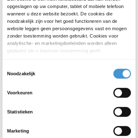
‘Zzp’er(s) inhuren? Voorkom
opgeslagen op uw computer, tablet of mobiele telefoon
schijnzelfstandigheid’
wanneer u deze website bezoekt. De cookies die
Vul uw gegevens in en ontvang de
noodzakelijk zijn voor het goed functioneren van de
whitepaper ‘Zzp’er(s) inhuren? Voorkom
website leggen geen persoonsgegevens vast en mogen
zonder toestemming worden gebruikt. Cookies voor
schijnzelfstandigheid’.
analytische- en marketingdoeleinden worden alleen
geplaatst als u daarvoor toestemming geeft.
Toestemmingsselectie
Noodzakelijk
Voorkeuren
Statistieken
Marketing