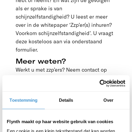
hebt of neemt? En wat zijn de gevolgen
als er sprake is van
schijnzelfstandigheid? U leest er meer
over in de whitepaper ‘Zzp’er(s) inhuren?
Voorkom schijnzelfstandigheid’. U vraagt
deze kosteloos aan via onderstaand
formulier.
Meer weten?
Werkt u met zzp’ers? Neem contact op
met uw adviseur van Flynth. Samen
kunnen we ervoor zorgen om
schijnzelfstandigheid én de gevolgen
Toestemming
Details
Over
daarvan te voorkomen. Zodat u zich kunt
focussen op uw onderneming.
Flynth maakt op haar website gebruik van cookies
Download de whitepaper:
Een cookie is een klein tekstbestand dat kan worden