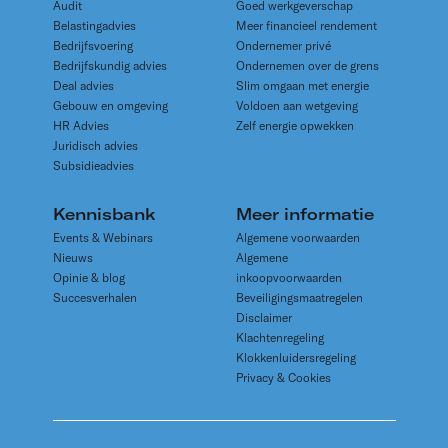
Audit
Goed werkgeverschap
Belastingadvies
Meer financieel rendement
Bedrijfsvoering
Ondernemer privé
Bedrijfskundig advies
Ondernemen over de grens
Deal advies
Slim omgaan met energie
Gebouw en omgeving
Voldoen aan wetgeving
HR Advies
Zelf energie opwekken
Juridisch advies
Subsidieadvies
Kennisbank
Meer informatie
Events & Webinars
Algemene voorwaarden
Nieuws
Algemene
Opinie & blog
inkoopvoorwaarden
Succesverhalen
Beveiligingsmaatregelen
Disclaimer
Klachtenregeling
Klokkenluidersregeling
Privacy & Cookies