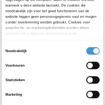
ook hoe dat past in uw toekomstplannen.
wanneer u deze website bezoekt. De cookies die
Een bekende uitspraak luidt: ‘alleen ga je
noodzakelijk zijn voor het goed functioneren van de
sneller en samen kom je verder'. Maar
website leggen geen persoonsgegevens vast en mogen
hoe zou dit bij u uit kunnen pakken? En in
zonder toestemming worden gebruikt. Cookies voor
welke vorm? Gun uzelf dat gesprek met
analytische- en marketingdoeleinden worden alleen
geplaatst als u daarvoor toestemming geeft.
een van onze adviseurs. Vul daarvoor
onderstaand contactformulier in of neem
Toestemmingsselectie
contact op met uw eigen contactpersoon
Noodzakelijk
van Flynth.
Voorkeuren
Hebt u een vraag over dit
artikel?
Statistieken
Stel uw vraag via het onderstaande
formulier en dan nemen wij contact met u
Marketing
op.