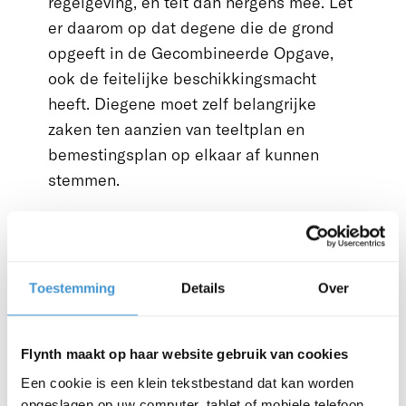
regelgeving, en telt dan nergens mee. Let
er daarom op dat degene die de grond
opgeeft in de Gecombineerde Opgave,
ook de feitelijke beschikkingsmacht
heeft. Diegene moet zelf belangrijke
zaken ten aanzien van teeltplan en
bemestingsplan op elkaar af kunnen
stemmen.
Vraag advies
Gaat u rekenen rondom dit onderwerp?
Maak de berekeningen dan samen met
Toestemming
Details
Over
een adviseur van Flynth. Die kan
doelgericht met u sparren. Niet alleen om
Flynth maakt op haar website gebruik van cookies
te beoordelen of een vorm van
Een cookie is een klein tekstbestand dat kan worden
samenwerking u vooruit kan helpen, maar
opgeslagen op uw computer, tablet of mobiele telefoon