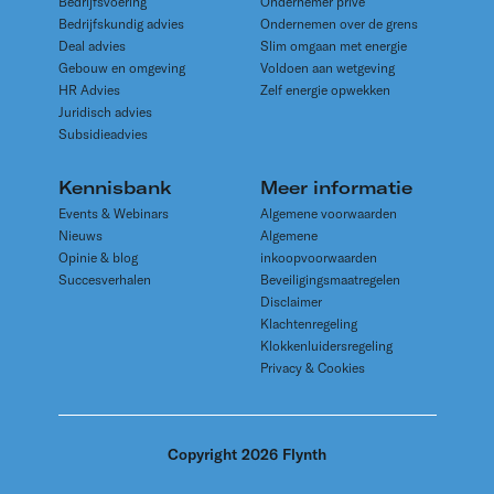
Bedrijfsvoering
Ondernemer privé
Bedrijfskundig advies
Ondernemen over de grens
Deal advies
Slim omgaan met energie
Gebouw en omgeving
Voldoen aan wetgeving
HR Advies
Zelf energie opwekken
Juridisch advies
Subsidieadvies
Kennisbank
Meer informatie
Events & Webinars
Algemene voorwaarden
Nieuws
Algemene
Opinie & blog
inkoopvoorwaarden
Succesverhalen
Beveiligingsmaatregelen
Disclaimer
Klachtenregeling
Klokkenluidersregeling
Privacy & Cookies
Copyright 2026 Flynth