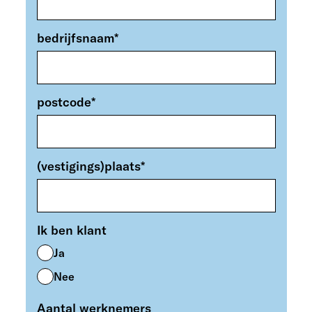
bedrijfsnaam
*
postcode
*
(vestigings)plaats
*
Ik ben klant
Ja
Nee
Aantal werknemers