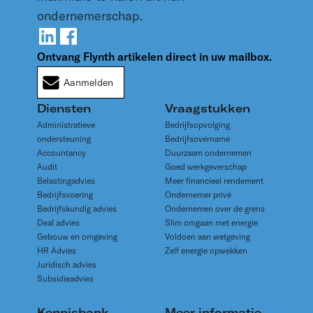
ondernemerschap.
teruggevraagd. Laat u hierover goed adviseren, want
de juiste inrichting maakt financieel een groot
verschil.
Ontvang Flynth artikelen direct in uw mailbox.
Aanmelden
Diensten
Vraagstukken
Administratieve
Bedrijfsopvolging
ondersteuning
Bedrijfsovername
Accountancy
Duurzaam ondernemen
Audit
Goed werkgeverschap
Belastingadvies
Meer financieel rendement
Bedrijfsvoering
Ondernemer privé
Bedrijfskundig advies
Ondernemen over de grens
Deal advies
Slim omgaan met energie
Gebouw en omgeving
Voldoen aan wetgeving
HR Advies
Zelf energie opwekken
Juridisch advies
Subsidieadvies
Kennisbank
Meer informatie