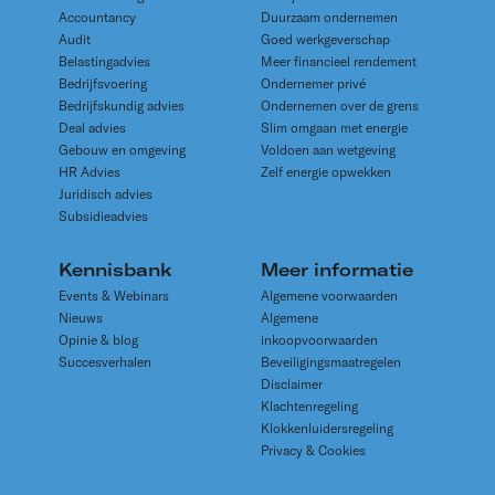
Accountancy
Duurzaam ondernemen
Audit
Goed werkgeverschap
Belastingadvies
Meer financieel rendement
Bedrijfsvoering
Ondernemer privé
Bedrijfskundig advies
Ondernemen over de grens
Deal advies
Slim omgaan met energie
Gebouw en omgeving
Voldoen aan wetgeving
HR Advies
Zelf energie opwekken
Juridisch advies
Subsidieadvies
Kennisbank
Meer informatie
Events & Webinars
Algemene voorwaarden
Nieuws
Algemene
Opinie & blog
inkoopvoorwaarden
Succesverhalen
Beveiligingsmaatregelen
Disclaimer
Klachtenregeling
Klokkenluidersregeling
Privacy & Cookies