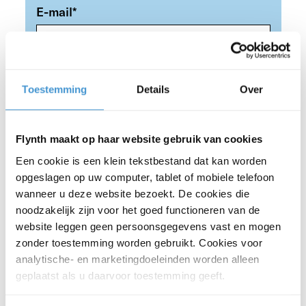
E-mail
*
Telefoonnummer
*
Toestemming
Details
Over
Bedrijfsnaam
*
Flynth maakt op haar website gebruik van cookies
Een cookie is een klein tekstbestand dat kan worden
opgeslagen op uw computer, tablet of mobiele telefoon
wanneer u deze website bezoekt. De cookies die
Postcode
*
noodzakelijk zijn voor het goed functioneren van de
website leggen geen persoonsgegevens vast en mogen
zonder toestemming worden gebruikt. Cookies voor
analytische- en marketingdoeleinden worden alleen
(Vestigings)plaats
*
geplaatst als u daarvoor toestemming geeft.