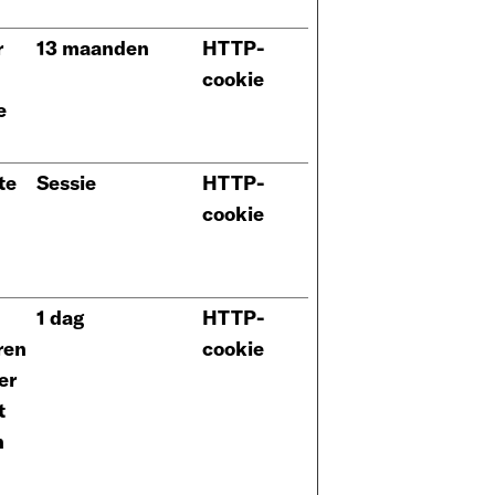
r
13 maanden
HTTP-
cookie
e
te
Sessie
HTTP-
cookie
1 dag
HTTP-
ren
cookie
er
t
n