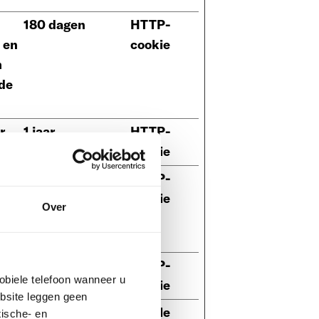
180 dagen
HTTP-
 en
cookie
m
 de
r
1 jaar
HTTP-
cookie
e
Sessie
HTTP-
cookie
Over
ies
r
180 dagen
HTTP-
obiele telefoon wanneer u
cookie
ebsite leggen geen
Permanent
Lokale
ische- en