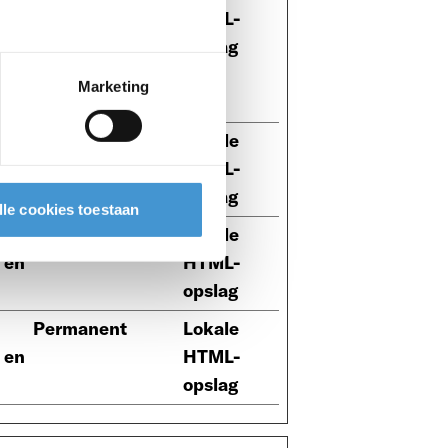
 en
HTML-
m
opslag
 de
Marketing
Sessie
Lokale
 en
HTML-
opslag
lle cookies toestaan
Sessie
Lokale
 en
HTML-
opslag
Permanent
Lokale
 en
HTML-
opslag