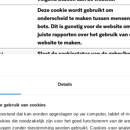
Deze cookie wordt gebruikt om
onderscheid te maken tussen mensen
bots. Dit is gunstig voor de website o
juiste rapporten over het gebruik van
website te maken.
ot
Slaat de cookiestatus van de gebruike
op voor het huidige domein
Deze cookie wordt gebruikt om vast t
stellen of de bezoeker in het daarvoor
Details
bestemde vak toestemming voor cook
heeft gegeven.
e gebruik van cookies
Slaat de cookiestatus van de gebruike
tbestand dat kan worden opgeslagen op uw computer, tablet of m
op voor het huidige domein
kies die noodzakelijk zijn voor het goed functioneren van de w
Deze cookie wordt gebruikt om
ogen zonder toestemming worden gebruikt. Cookies voor analyt