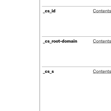
_cs_id
Content
_cs_root-domain
Content
_cs_s
Content