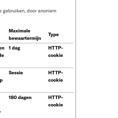
te gebruiken, door anoniem
Maximale
Type
bewaartermijn
en
1 dag
HTTP-
de
cookie
Sessie
HTTP-
op
cookie
180 dagen
HTTP-
cookie
r