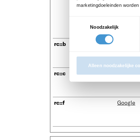
marketingdoeleinden worden a
Toestemmingsselectie
Noodzakelijk
rc::b
Google
Alleen noodzakelijke c
rc::c
Google
rc::f
Google