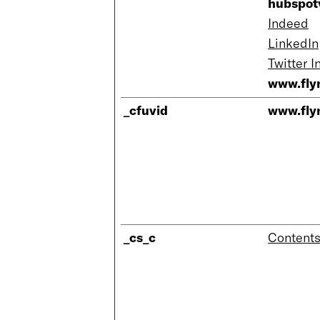
hubspot
Indeed
LinkedIn
Twitter I
www.flyn
_cfuvid
www.flyn
_cs_c
Content