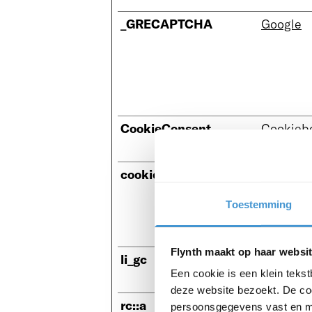
_GRECAPTCHA
Google
CookieConsent
Cookieb
cookietest
HubSpot
Toestemming
Flynth maakt op haar websit
li_gc
LinkedIn
Een cookie is een klein teks
deze website bezoekt. De coo
rc::a
Google
persoonsgegevens vast en m