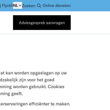
j Flynth
NL
Online diensten
Zoeken
Adviesgesprek aanvragen
 dat kan worden opgeslagen op uw
zakelijk zijn voor het goed
mming worden gebruikt. Cookies
ming geeft.
rservaringen efficiënter te maken.