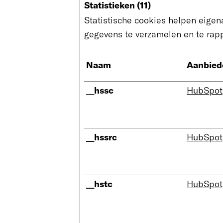
Statistieken (11)
Statistische cookies helpen eige
gegevens te verzamelen en te rapp
Naam
Aanbied
__hssc
HubSpot
__hssrc
HubSpot
__hstc
HubSpot