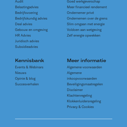
Audit
Goed werkgeverschap
Belastingadvies
Meer financieel rendement
Bedrijfsvoering
Ondernemer privé
Bedrijfskundig advies
Ondernemen over de grens
Deal advies
Slim omgaan met energie
Gebouw en omgeving
Voldoen aan wetgeving
HR Advies
Zelf energie opwekken
Juridisch advies
Subsidieadvies
Kennisbank
Meer informatie
Events & Webinars
Algemene voorwaarden
Nieuws
Algemene
Opinie & blog
inkoopvoorwaarden
Succesverhalen
Beveiligingsmaatregelen
Disclaimer
Klachtenregeling
Klokkenluidersregeling
Privacy & Cookies