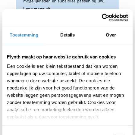
mogelijkheden en subsidies passen bij uw
bedrijf?
Lees meer
NIEUWS
Toestemming
Details
Over
Flynth maakt op haar website gebruik van cookies
Een cookie is een klein tekstbestand dat kan worden
opgeslagen op uw computer, tablet of mobiele telefoon
wanneer u deze website bezoekt. De cookies die
noodzakelijk zijn voor het goed functioneren van de
24.09.2025
website leggen geen persoonsgegevens vast en mogen
Meer doen met minder: efficiënter
zonder toestemming worden gebruikt. Cookies voor
en duurzamer produceren in de
analytische- en marketingdoeleinden worden alleen
geplaatst als u daarvoor toestemming geeft.
Uw productie draait al jaren prima. Maar aan
industrie
alles komt een eind, ook aan de levensduur
van de productielijn die ooit ‘state of the art’
Toestemmingsselectie