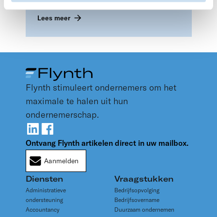
Een gestructureerde aanpak leidt tot meer
succes bij uw subsidieaanvraag.
Lees meer
Flynth stimuleert ondernemers om het
maximale te halen uit hun
ondernemerschap.
Ontvang Flynth artikelen direct in uw mailbox.
Aanmelden
Diensten
Vraagstukken
Administratieve
Bedrijfsopvolging
ondersteuning
Bedrijfsovername
Accountancy
Duurzaam ondernemen