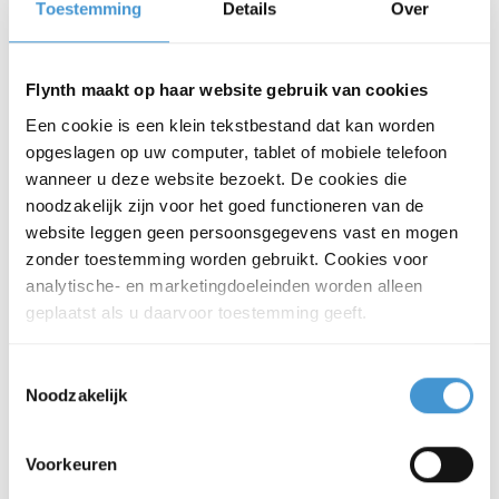
Phone number
*
Toestemming
Details
Over
Flynth maakt op haar website gebruik van cookies
Company name
*
Een cookie is een klein tekstbestand dat kan worden
opgeslagen op uw computer, tablet of mobiele telefoon
wanneer u deze website bezoekt. De cookies die
Postal code
*
noodzakelijk zijn voor het goed functioneren van de
website leggen geen persoonsgegevens vast en mogen
zonder toestemming worden gebruikt. Cookies voor
analytische- en marketingdoeleinden worden alleen
City
*
geplaatst als u daarvoor toestemming geeft.
Toestemmingsselectie
Noodzakelijk
I am a customer
*
Yes
Voorkeuren
No