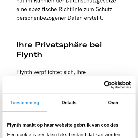
hat im Rahmen der Datenschutzgesetze
eine spezifische Richtlinie zum Schutz
personenbezogener Daten erstellt.
Ihre Privatsphäre bei
Flynth
Flynth verpflichtet sich, Ihre
personenbezogenen Daten streng
vertraulich zu behandeln und mit größter
Sorgfalt zu behandeln. Flynth hält die
Toestemming
Details
Over
einschlägigen Gesetze und Vorschriften
sowie die Verarbeitungsvereinbarungen
und sonstigen Verträge ein, die es mit
Flynth maakt op haar website gebruik van cookies
Lieferanten und Kunden geschlossen hat.
Een cookie is een klein tekstbestand dat kan worden