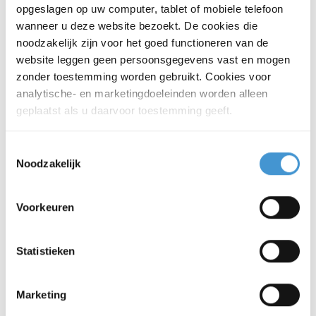
Die Datenschutzrichtlinien von Flynth
opgeslagen op uw computer, tablet of mobiele telefoon
werden in Vereinbarungen,
wanneer u deze website bezoekt. De cookies die
noodzakelijk zijn voor het goed functioneren van de
Verhaltensregeln und
website leggen geen persoonsgegevens vast en mogen
Sicherheitsmaßnahmen umgesetzt. Dies
zonder toestemming worden gebruikt. Cookies voor
gilt unabhängig davon, wessen
analytische- en marketingdoeleinden worden alleen
personenbezogene Daten Flynth
geplaatst als u daarvoor toestemming geeft.
verarbeitet und wie diese Daten
verarbeitet werden. Wie Flynth mit Ihren
Toestemmingsselectie
personenbezogenen Daten umgeht, ist im
Noodzakelijk
Dokument „
Ihre Privatsphäre bei Flynth
“
festgelegt.
Voorkeuren
Statistieken
Deine Rechte
Marketing
Flynth verarbeitet Ihre